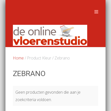
Home
/ Product Kleur / Zebrano
ZEBRANO
Geen producten gevonden die aan je
zoekcriteria voldoen.