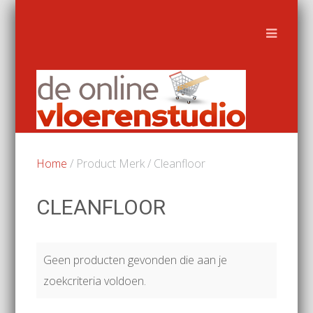
Home
/ Product Merk / Cleanfloor
CLEANFLOOR
Geen producten gevonden die aan je
zoekcriteria voldoen.