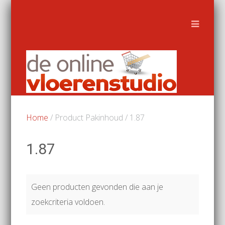
Home
/ Product Pakinhoud / 1.87
1.87
Geen producten gevonden die aan je
zoekcriteria voldoen.