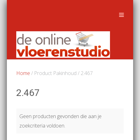
Home
/ Product Pakinhoud / 2.467
2.467
Geen producten gevonden die aan je
zoekcriteria voldoen.