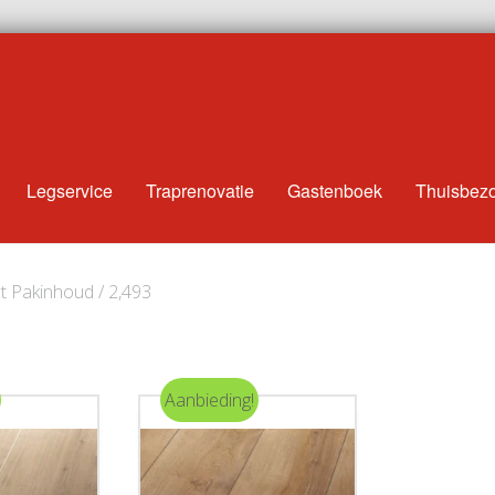
Legservice
Traprenovatie
Gastenboek
Thuisbez
t Pakinhoud / 2,493
Aanbieding!