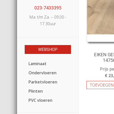
023-7433395
Ma. t/m Za. -- 09.00 -
17.30uur
WEBSHOP
EIKEN G
1475
Laminaat
Prijs p
Ondervloeren
€ 23
Parketvloeren
TOEVOEGEN
Plinten
PVC vloeren