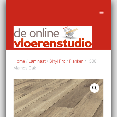
Home
/
Laminaat
/
Binyl Pro
/
Planken
/ 1538
Alamos Oak