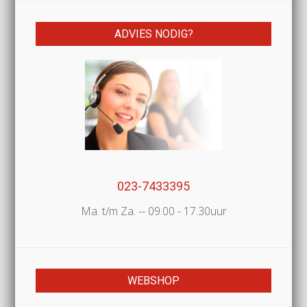
ADVIES NODIG?
023-7433395
Ma. t/m Za. -- 09.00 - 17.30uur
WEBSHOP