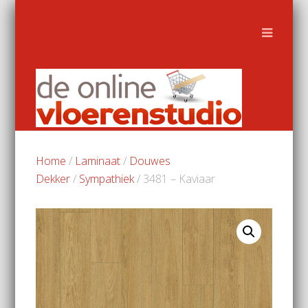
Home
/
Laminaat
/
Douwes
Dekker
/
Sympathiek
/ 3481 – Kaviaar