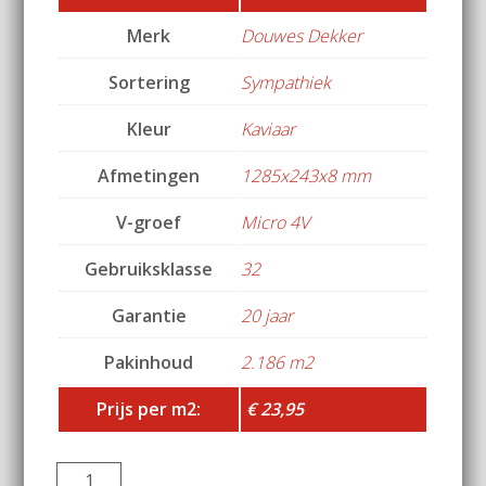
Merk
Douwes Dekker
Sortering
Sympathiek
Kleur
Kaviaar
Afmetingen
1285x243x8 mm
V-groef
Micro 4V
Gebruiksklasse
32
Garantie
20 jaar
Pakinhoud
2.186 m2
Prijs per m2:
€ 23,95