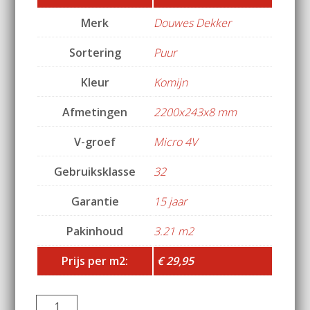
Merk
Douwes Dekker
Sortering
Puur
Kleur
Komijn
Afmetingen
2200x243x8 mm
V-groef
Micro 4V
Gebruiksklasse
32
Garantie
15 jaar
Pakinhoud
3.21 m2
Prijs per m2:
€ 29,95