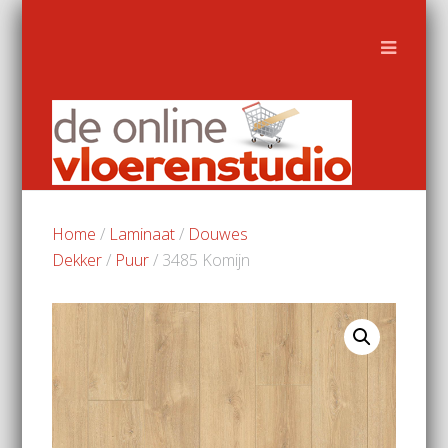
Home
/
Laminaat
/
Douwes
Dekker
/
Puur
/ 3485 Komijn