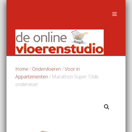
Home
/
Ondervloeren
/
Voor in
Appartementen
/ Marathon Super 10db.
ondervloer