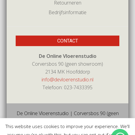
Retourneren
Bedrijfsinformatie
CONTACT
De Online Vloerenstudio
Corversbos 90 (geen showroom)
2134 MK Hoofddorp
info@devloerenstudio.nl
Telefoon: 023-7433395
De Online Vloerenstudio | Corversbos 90 (geen
showroom) | 2134mk | Hoofddorp | Tel 023-
This website uses cookies to improve your experience. We'll
7433395 |
info@devloerenstudio.nl
assume you're ok with this, but you can opt-out if you wish.