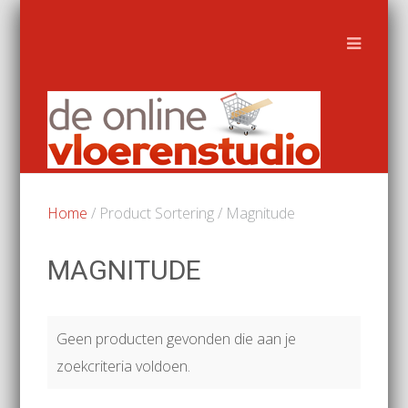
Home
/ Product Sortering / Magnitude
MAGNITUDE
Geen producten gevonden die aan je
zoekcriteria voldoen.