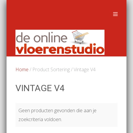
Home
/ Product Sortering / Vintage V4
VINTAGE V4
Geen producten gevonden die aan je
zoekcriteria voldoen.