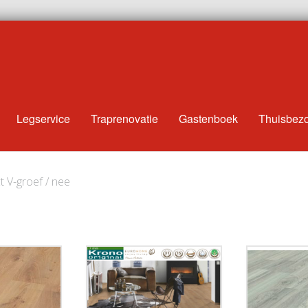
Legservice
Traprenovatie
Gastenboek
Thuisbez
t V-groef / nee