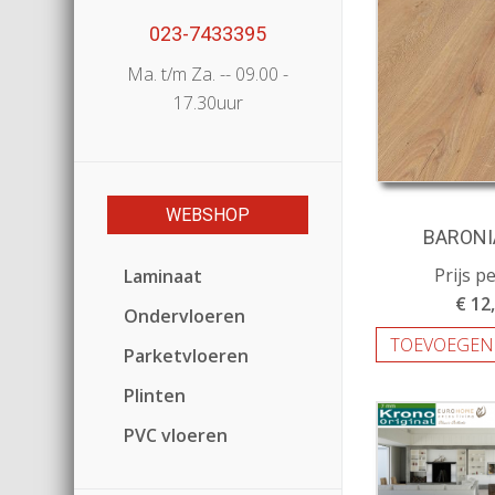
023-7433395
Ma. t/m Za. -- 09.00 -
17.30uur
WEBSHOP
BARONI
Prijs p
Laminaat
€ 12
Ondervloeren
TOEVOEGEN
Parketvloeren
Plinten
PVC vloeren