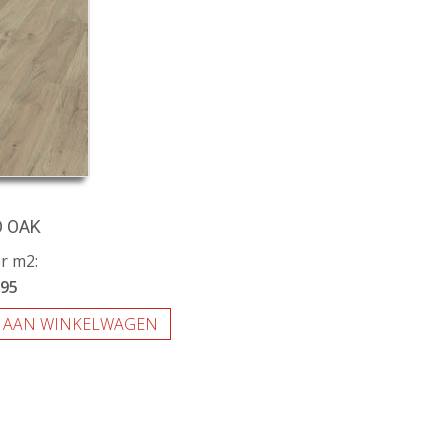
O OAK
er m2:
,95
 AAN WINKELWAGEN