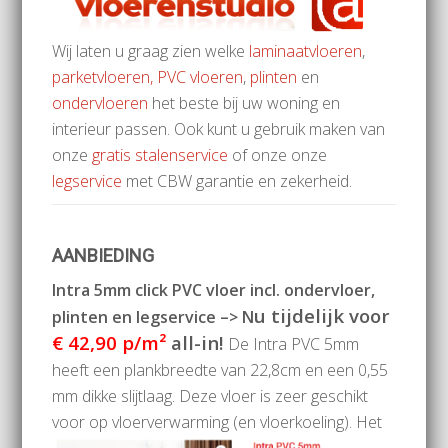
Wij laten u graag zien welke
laminaatvloeren
,
parketvloeren,
PVC vloeren
,
plinten
en
ondervloeren
het beste bij uw woning en
interieur passen. Ook kunt u gebruik maken van
onze
gratis stalenservice
of onze onze
legservice
met CBW garantie en zekerheid.
AANBIEDING
Intra 5mm click PVC vloer incl. ondervloer,
u tijdelijk voor
plinten en legservice –> N
€ 42,90 p/m²
all-in!
De Intra PVC 5mm
heeft een plankbreedte van 22,8cm en een 0,55
mm dikke slijtlaag. Deze vloer is zeer geschikt
voor op vloerverwarming (en vloerkoeling).
Het