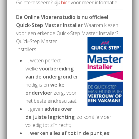
Geïnteresseerd? kijk
hier
voor meer informatie.
De Online Vloerenstudio is nu officieel
Quick-Step Master Installer
Waarom kiezen
voor een erkende Quick-Step Master Installer?
Quick-Step Master
Installers…
… weten perfect
welke
voorbereiding
van de ondergrond
er
nodig is en
welke
ondervloer
zorgt voor
het beste eindresultaat;
… geven
advies over
de juiste legrichting
, zo komt je vloer
volledig tot zijn recht;
…
werken alles af tot in de puntjes
: