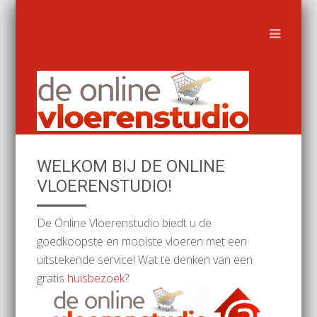
WELKOM BIJ DE ONLINE
VLOERENSTUDIO!
De Online Vloerenstudio biedt u de
goedkoopste en mooiste vloeren met een
uitstekende service! Wat te denken van een
gratis
huisbezoek
?