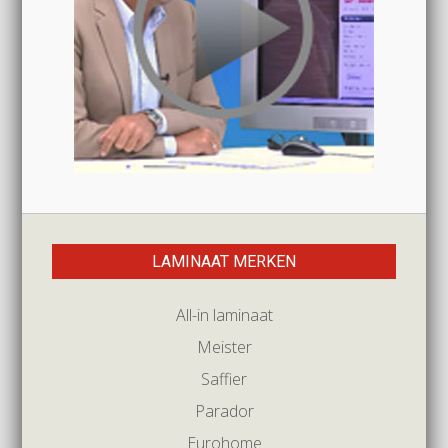
LAMINAAT MERKEN
All-in laminaat
Meister
Saffier
Parador
Eurohome