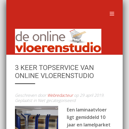
3 KEER TOPSERVICE VAN
ONLINE VLOERENSTUDIO
Geschreven door
Webredacteur
op
29 april 2019
.
Geplaatst in Niet gecategoriseerd
Een laminaatvloer
ligt gemiddeld 10
jaar en lamelparket