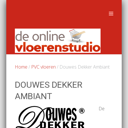
Home
/
PVC vloeren
/ Douwes Dekker Ambiant
DOUWES DEKKER
AMBIANT
De