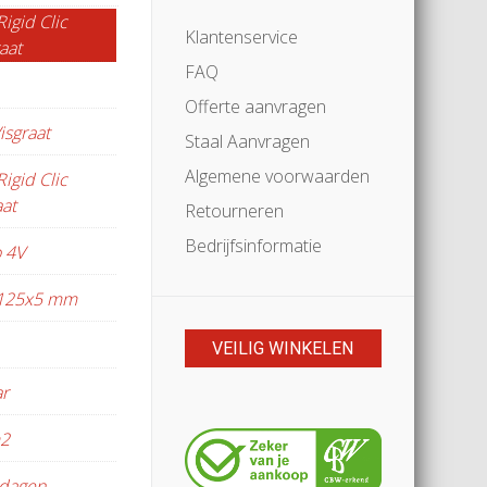
igid Clic
Klantenservice
aat
FAQ
Offerte aanvragen
isgraat
Staal Aanvragen
Algemene voorwaarden
Rigid Clic
aat
Retourneren
Bedrijfsinformatie
 4V
125x5 mm
VEILIG WINKELEN
ar
m2
 dagen