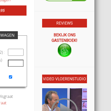
,95
REVIEWS
LWAGEN
BEKIJK ONS
GASTENBOEK!
) :
s)
VIDEO VLOERENSTUDIO
Visgraat
graat