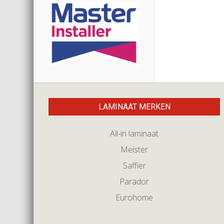
LAMINAAT MERKEN
All-in laminaat
Meister
Saffier
Parador
Eurohome