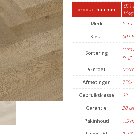
001 R
productnummer
Visgr
Merk
Intra
Kleur
001 V
Intra 
Sortering
Visgr
V-groef
Micro
Afmetingen
750x
Gebruiksklasse
33
Garantie
20 ja
Pakinhoud
1.5 
Levertijd
2 á 3