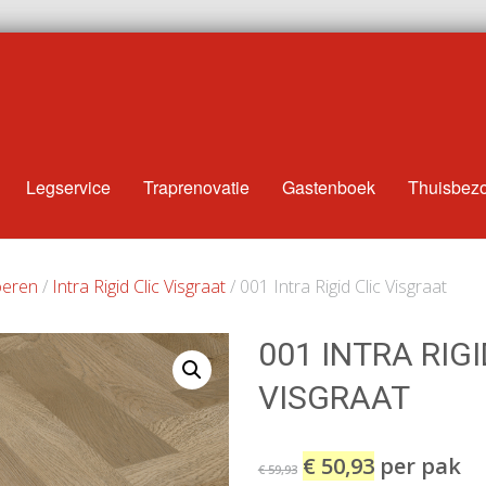
Legservice
Traprenovatie
Gastenboek
Thuisbez
oeren
/
Intra Rigid Clic Visgraat
/ 001 Intra Rigid Clic Visgraat
001 INTRA RIGI
VISGRAAT
€
50,93
per pak
€
59,93