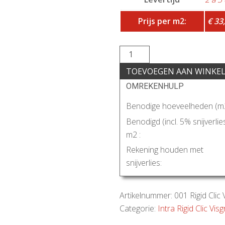
Prijs per m2:
€ 33
TOEVOEGEN AAN WINKE
OMREKENHULP
Benodige hoeveelheden (m2
Benodigd (incl. 5% snijverlie
m2 :
Rekening houden met
snijverlies:
Artikelnummer:
001 Rigid Clic 
Categorie:
Intra Rigid Clic Vis