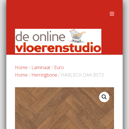
Home
/
Laminaat
/
Euro
Home
/
Herringbone
/ HARLECH OAK 8573