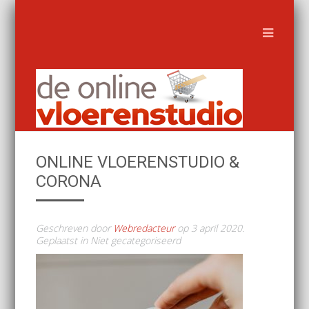
ONLINE VLOERENSTUDIO &
CORONA
Geschreven door
Webredacteur
op
3 april 2020
.
Geplaatst in Niet gecategoriseerd