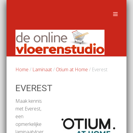
Home
/
Laminaat
/
Otium at Home
/ Everest
EVEREST
Maak kennis
met Everest,
een
opmerkelijke
laminaatvloer,