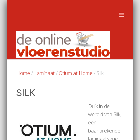
Home
/
Laminaat
/
Otium at Home
/ Silk
SILK
Duik in de
wereld van Silk,
een
baanbrekende
laminaatserie