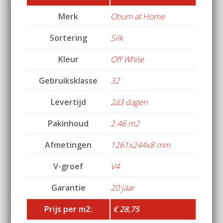
Merk
Otium at Home
Sortering
Silk
Kleur
Off White
Gebruiksklasse
32
Levertijd
2á3 dagen
Pakinhoud
2.46 m2
Afmetingen
1261x244x8 mm
V-groef
V4
Garantie
20 jaar
Prijs per m2:
€ 28,75