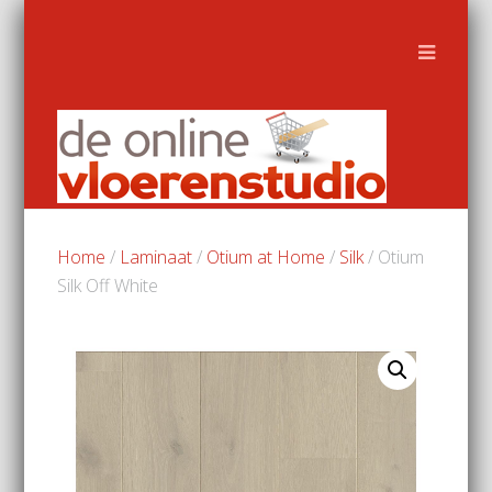
Home
/
Laminaat
/
Otium at Home
/
Silk
/ Otium
Silk Off White