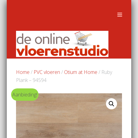
Home
/
PVC vloeren
/
Otium at Home
/ Ruby
Plank – 94594
Aanbieding!