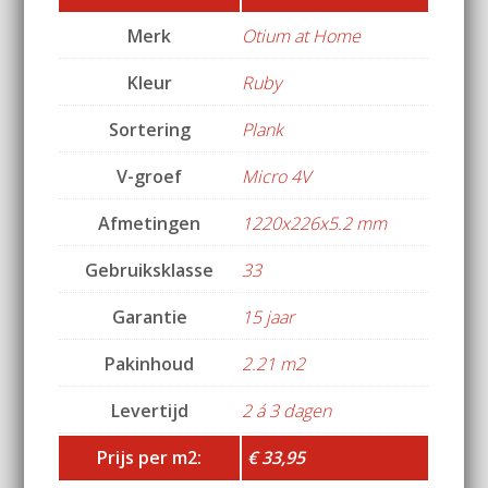
Merk
Otium at Home
Kleur
Ruby
Sortering
Plank
V-groef
Micro 4V
Afmetingen
1220x226x5.2 mm
Gebruiksklasse
33
Garantie
15 jaar
Pakinhoud
2.21 m2
Levertijd
2 á 3 dagen
Prijs per m2:
€ 33,95