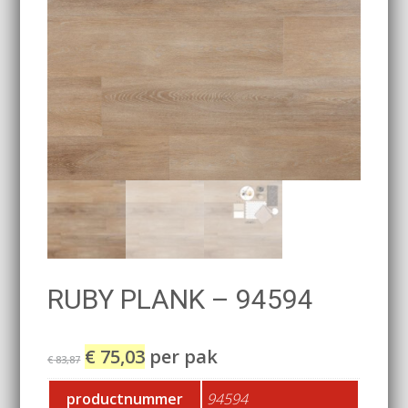
RUBY PLANK – 94594
€
75,03
per pak
€
83,87
productnummer
94594